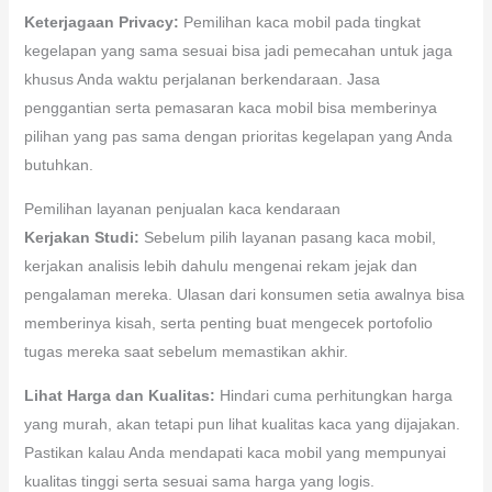
Keterjagaan Privacy:
Pemilihan kaca mobil pada tingkat
kegelapan yang sama sesuai bisa jadi pemecahan untuk jaga
khusus Anda waktu perjalanan berkendaraan. Jasa
penggantian serta pemasaran kaca mobil bisa memberinya
pilihan yang pas sama dengan prioritas kegelapan yang Anda
butuhkan.
Pemilihan layanan penjualan kaca kendaraan
Kerjakan Studi:
Sebelum pilih layanan pasang kaca mobil,
kerjakan analisis lebih dahulu mengenai rekam jejak dan
pengalaman mereka. Ulasan dari konsumen setia awalnya bisa
memberinya kisah, serta penting buat mengecek portofolio
tugas mereka saat sebelum memastikan akhir.
Lihat Harga dan Kualitas:
Hindari cuma perhitungkan harga
yang murah, akan tetapi pun lihat kualitas kaca yang dijajakan.
Pastikan kalau Anda mendapati kaca mobil yang mempunyai
kualitas tinggi serta sesuai sama harga yang logis.