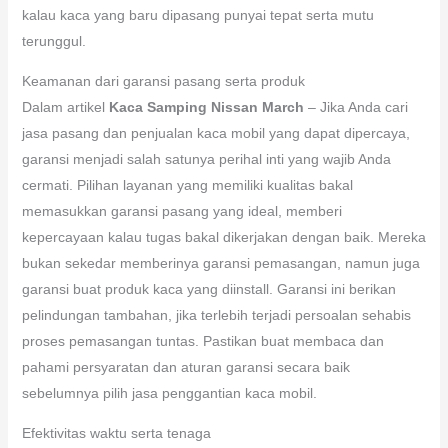
kalau kaca yang baru dipasang punyai tepat serta mutu
terunggul.
Keamanan dari garansi pasang serta produk
Dalam artikel
Kaca Samping Nissan March
– Jika Anda cari
jasa pasang dan penjualan kaca mobil yang dapat dipercaya,
garansi menjadi salah satunya perihal inti yang wajib Anda
cermati. Pilihan layanan yang memiliki kualitas bakal
memasukkan garansi pasang yang ideal, memberi
kepercayaan kalau tugas bakal dikerjakan dengan baik. Mereka
bukan sekedar memberinya garansi pemasangan, namun juga
garansi buat produk kaca yang diinstall. Garansi ini berikan
pelindungan tambahan, jika terlebih terjadi persoalan sehabis
proses pemasangan tuntas. Pastikan buat membaca dan
pahami persyaratan dan aturan garansi secara baik
sebelumnya pilih jasa penggantian kaca mobil.
Efektivitas waktu serta tenaga