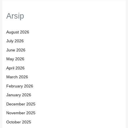
Arsip
August 2026
July 2026
June 2026
May 2026
April 2026
March 2026
February 2026
January 2026
December 2025
November 2025
October 2025