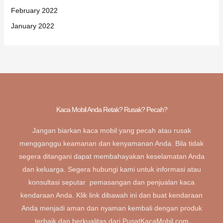
February 2022
January 2022
Kaca Mobil Anda Retak? Rusak? Pecah?
Jangan biarkan kaca mobil yang pecah atau rusak
mengganggu keamanan dan kenyamanan Anda. Bila tidak
segera ditangani dapat membahayakan keselamatan Anda
dan keluarga. Segera hubungi kami untuk informasi atau
konsultasi seputar pemasangan dan penjualan kaca
kendaraan Anda. Klik link dibawah ini dan buat kendaraan
Anda menjadi aman dan nyaman kembali dengan produk
terbaik dan berkualitas dari PusatKacaMobil.com