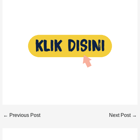
←
Previous Post
Next Post
→