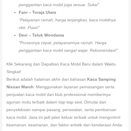
penggantian kaca mobil juga sesuai. Suka!”
Fani – Toraja Utara
“Pelayanan ramah, harga terjangkau, kaca mobilnya
oke. Puas!”
Devi – Teluk Wondama
“Prosesnya cepat, pelayanannya ramah. Harga
penggantian kaca mobil sangat wajar. Rekomendasi!”
Klik Sekarang dan Dapatkan Kaca Mobil Baru dalam Waktu
Singkat!
Berikut adalah halaman akhir dari bahasan
Kaca Samping
Nissan March
. Menggunakan layanan pemasangan serta
penjualan kaca mobil dari klub professional memberinya
agunan mutu terbaik dalam tiap-tiap sesi. Dimulai dari
penyeleksian sampai pasang, perawatan, serta pembaruan
kaca mobil. Jasa ini jadi jalan keluar terbaik untuk mengontrol
keamanan, keamanan, dan faktor artistik dari kendaraan Anda.