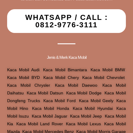
WHATSAPP / CALL :
0812-9776-3111
Jenis & Merk Kaca Mobil
Kaca Mobil Audi
,
Kaca Mobil Bimantara
,
Kaca Mobil BMW
,
Kaca Mobil BYD
,
Kaca Mobil Chery
,
Kaca Mobil Chevrolet
,
Kaca Mobil Chrysler
,
Kaca Mobil Daewoo
,
Kaca Mobil
Daihatsu
,
Kaca Mobil Datsun
,
Kaca Mobil Dodge
,
Kaca Mobil
Dongfeng Trucks
,
Kaca Mobil Ford
,
Kaca Mobil Geely
,
Kaca
Mobil Hino
,
Kaca Mobil Honda
,
Kaca Mobil Hyundai
,
Kaca
Mobil Isuzu
,
Kaca Mobil Jaguar
,
Kaca Mobil Jeep
,
Kaca Mobil
Kia
,
Kaca Mobil Land Rover
,
Kaca Mobil Lexus
,
Kaca Mobil
Mazda
,
Kaca Mobil Mercedes Benz
,
Kaca Mobil Morris Garage