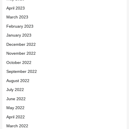
April 2023
March 2023
February 2023
January 2023
December 2022
November 2022
October 2022
September 2022
August 2022
July 2022
June 2022
May 2022
April 2022
March 2022