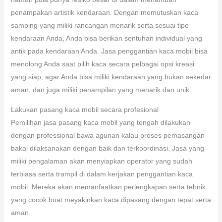
penampakan artistik kendaraan. Dengan memutuskan kaca
samping yang miliki rancangan menarik serta sesuai tipe
kendaraan Anda, Anda bisa berikan sentuhan individual yang
antik pada kendaraan Anda. Jasa penggantian kaca mobil bisa
menolong Anda saat pilih kaca secara pelbagai opsi kreasi
yang siap, agar Anda bisa miliki kendaraan yang bukan sekedar
aman, dan juga miliki penampilan yang menarik dan unik.
Lakukan pasang kaca mobil secara profesional
Pemilihan jasa pasang kaca mobil yang tengah dilakukan
dengan professional bawa agunan kalau proses pemasangan
bakal dilaksanakan dengan baik dan terkoordinasi. Jasa yang
miliki pengalaman akan menyiapkan operator yang sudah
terbiasa serta trampil di dalam kerjakan penggantian kaca
mobil. Mereka akan memanfaatkan perlengkapan serta tehnik
yang cocok buat meyakinkan kaca dipasang dengan tepat serta
aman.