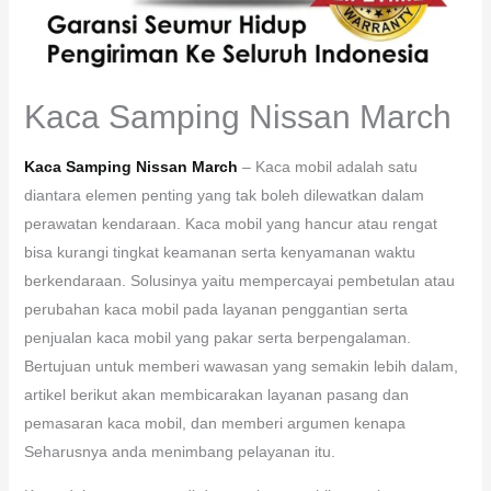
Kaca Samping Nissan March
Kaca Samping Nissan March
– Kaca mobil adalah satu
diantara elemen penting yang tak boleh dilewatkan dalam
perawatan kendaraan. Kaca mobil yang hancur atau rengat
bisa kurangi tingkat keamanan serta kenyamanan waktu
berkendaraan. Solusinya yaitu mempercayai pembetulan atau
perubahan kaca mobil pada layanan penggantian serta
penjualan kaca mobil yang pakar serta berpengalaman.
Bertujuan untuk memberi wawasan yang semakin lebih dalam,
artikel berikut akan membicarakan layanan pasang dan
pemasaran kaca mobil, dan memberi argumen kenapa
Seharusnya anda menimbang pelayanan itu.