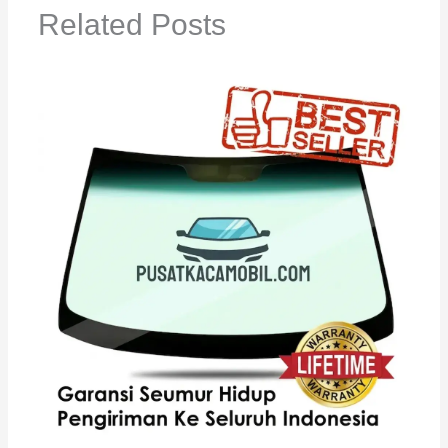
Related Posts