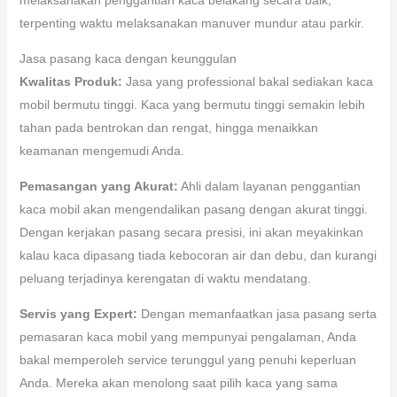
terpenting waktu melaksanakan manuver mundur atau parkir.
Jasa pasang kaca dengan keunggulan
Kwalitas Produk:
Jasa yang professional bakal sediakan kaca
mobil bermutu tinggi. Kaca yang bermutu tinggi semakin lebih
tahan pada bentrokan dan rengat, hingga menaikkan
keamanan mengemudi Anda.
Pemasangan yang Akurat:
Ahli dalam layanan penggantian
kaca mobil akan mengendalikan pasang dengan akurat tinggi.
Dengan kerjakan pasang secara presisi, ini akan meyakinkan
kalau kaca dipasang tiada kebocoran air dan debu, dan kurangi
peluang terjadinya kerengatan di waktu mendatang.
Servis yang Expert:
Dengan memanfaatkan jasa pasang serta
pemasaran kaca mobil yang mempunyai pengalaman, Anda
bakal memperoleh service terunggul yang penuhi keperluan
Anda. Mereka akan menolong saat pilih kaca yang sama