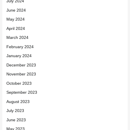
July 2024
June 2024
May 2024
April 2024
March 2024
February 2024
January 2024
December 2023
November 2023
October 2023
September 2023
August 2023
July 2023
June 2023
May 2023