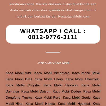
kendaraan Anda. Klik link dibawah ini dan buat kendaraan
Anda menjadi aman dan nyaman kembali dengan produk
terbaik dan berkualitas dari PusatKacaMobil.com
WHATSAPP / CALL :
0812-9776-3111
Jenis & Merk Kaca Mobil
Kaca Mobil Audi
,
Kaca Mobil Bimantara
,
Kaca Mobil BMW
,
Kaca Mobil BYD
,
Kaca Mobil Chery
,
Kaca Mobil Chevrolet
,
Kaca Mobil Chrysler
,
Kaca Mobil Daewoo
,
Kaca Mobil
Daihatsu
,
Kaca Mobil Datsun
,
Kaca Mobil Dodge
,
Kaca Mobil
Dongfeng Trucks
,
Kaca Mobil Ford
,
Kaca Mobil Geely
,
Kaca
Mobil Hino
,
Kaca Mobil Honda
,
Kaca Mobil Hyundai
,
Kaca